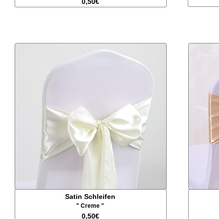
0,50€
Satin Schleifen
" Creme "
0,50€