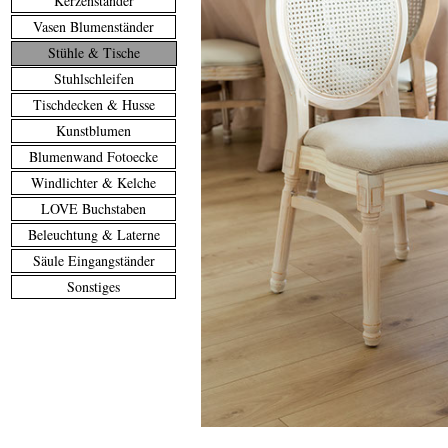
Kerzenständer
Vasen Blumenständer
Stühle & Tische
Stuhlschleifen
Tischdecken & Husse
Kunstblumen
Blumenwand Fotoecke
Windlichter & Kelche
LOVE Buchstaben
Beleuchtung & Laterne
Säule Eingangständer
Sonstiges