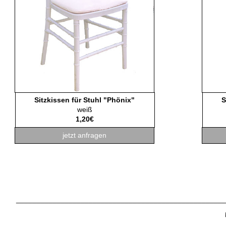
Sitzkissen für Stuhl "Phönix"
S
weiß
1,20€
jetzt anfragen
____________________________________________________