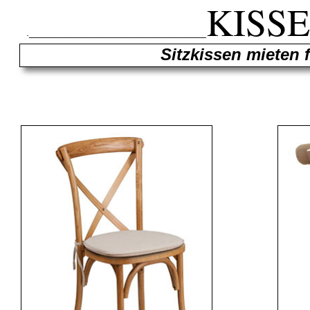
KISS
.________________________________
Sitzkissen mieten 