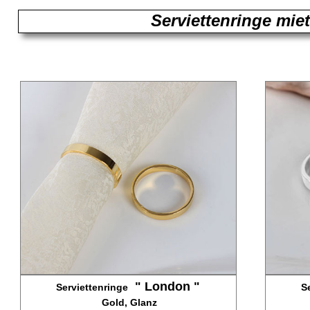
Serviettenringe mie
" London "
Serviettenringe
S
Gold, Glanz