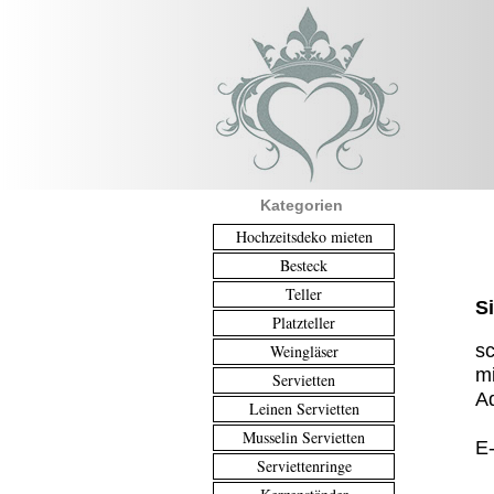
Kategorien
Hochzeitsdeko mieten
Besteck
Teller
S
Platzteller
sc
Weingläser
mi
Servietten
Ad
Leinen Servietten
Musselin Servietten
E
Serviettenringe