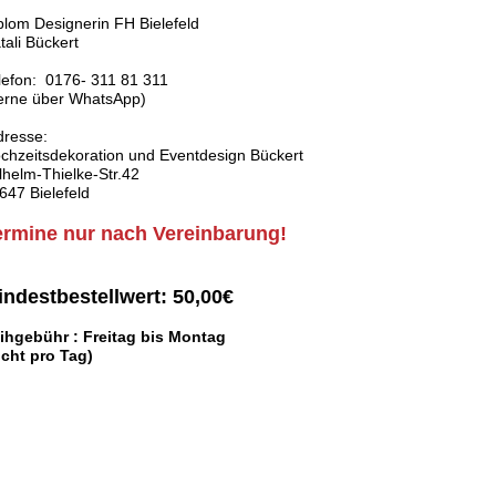
plom Designerin FH Bielefeld
tali Bückert
lefon: 0176- 311 81 311
erne über WhatsApp)
resse:
chzeitsdekoration und Eventdesign Bückert
lhelm-Thielke-Str.42
647 Bielefeld
ermine nur nach Vereinbarung!
indestbestellwert: 50,00€
ihgebühr : Freitag bis Montag
icht pro Tag)