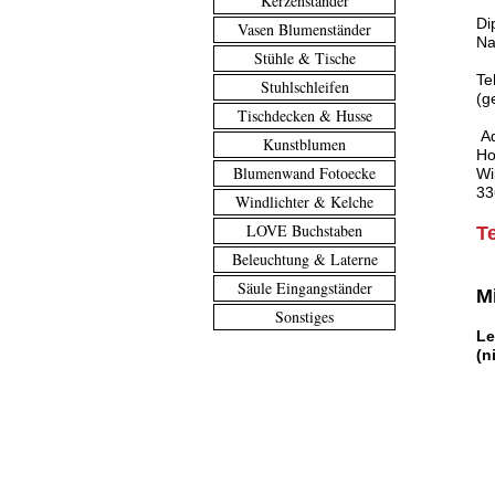
Kerzenständer
Di
Vasen Blumenständer
Na
Stühle & Tische
Te
Stuhlschleifen
(g
Tischdecken & Husse
Ad
Kunstblumen
Ho
Blumenwand Fotoecke
Wi
33
Windlichter & Kelche
LOVE Buchstaben
T
Beleuchtung & Laterne
Säule Eingangständer
M
Sonstiges
Le
(n