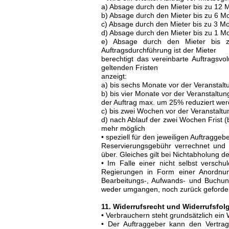
a) Absage durch den Mieter bis zu 12 
b) Absage durch den Mieter bis zu 6 M
c) Absage durch den Mieter bis zu 3 M
d) Absage durch den Mieter bis zu 1 M
e) Absage durch den Mieter bis 
Auftragsdurchführung ist der Mieter
berechtigt das vereinbarte Auftragsvol
geltenden Fristen
anzeigt:
a) bis sechs Monate vor der Veranstal
b) bis vier Monate vor der Veranstaltu
der Auftrag max. um 25% reduziert we
c) bis zwei Wochen vor der Veranstalt
d) nach Ablauf der zwei Wochen Frist (
mehr möglich
• speziell für den jeweiligen Auftragge
Reservierungsgebühr verrechnet und 
über. Gleiches gilt bei Nichtabholung 
• Im Falle einer nicht selbst versc
Regierungen in Form einer Anordnun
Bearbeitungs-, Aufwands- und Buchun
weder umgangen, noch zurück geforde
11. Widerrufsrecht und Widerrufsfol
• Verbrauchern steht grundsätzlich ein 
• Der Auftraggeber kann den Vertra