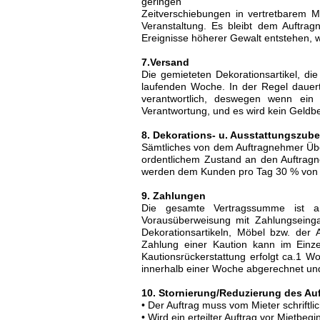
geringen
Zeitverschiebungen in vertretbarem M
Veranstaltung. Es bleibt dem Auftrag
Ereignisse höherer Gewalt entstehen, w
7.Versand
Die gemieteten Dekorationsartikel, 
laufenden Woche. In der Regel dauert
verantwortlich, deswegen wenn ein P
Verantwortung, und es wird kein Geldbe
8. Dekorations- u. Ausstattungszub
Sämtliches von dem Auftragnehmer Über
ordentlichem Zustand an den Auftragn
werden dem Kunden pro Tag 30 % von d
9. Zahlungen
Die gesamte Vertragssumme ist 
Vorausüberweisung mit Zahlungseing
Dekorationsartikeln, Möbel bzw. der
Zahlung einer Kaution kann im Einzel
Kautionsrückerstattung erfolgt ca.1 
innerhalb einer Woche abgerechnet un
10. Stornierung/Reduzierung des A
• Der Auftrag muss vom Mieter schriftlic
• Wird ein erteilter Auftrag vor Mietbeg