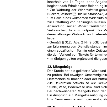
innerhalb von 14 Tagen, ohne Angabe v
beginnt nach Erhalt dieser Belehrung in
• Zur Wahrung der Widerrufsfrist genüg
Bückert, WilhelmThielke Strasse42, 
• Im Falle eines wirksamen Widerrufs s
zur Erstattung von Zahlungen müssen in
Absendung seiner Widerrufserklärung,
Verbraucher, die zum Zeitpunkt des V
deren alleiniger Wohnsitz und Liefera
liegen.
• Gemäß § 312g Abs. 2 Nr. 9 BGB besteh
zur Erbringung von Dienstleistungen i
einen spezifischen Termin oder Zeitra
die den Verkauf von Tickets für termi
• Im übrigen gelten ergänzend die ges
12. Mängelrüge
Der Kunde hat die gelieferte Ware und
zu prüfen. Bei etwaigen Unstimmigkeit
Lieferschein zu machen oder der Auft
Alle Dekoration Artikeln so wie Deck
Stühle, Vase, Bodenvase usw. sind nicht
Bei nachweisbaren Mängeln kann der A
Ein Anspruch auf Mängelbeseitigung o
bzw. Serviceminderleistungen erst spä