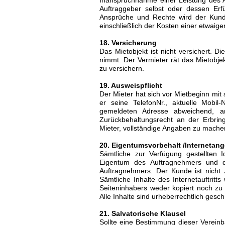
Inanspruchnahme einer Leistung des A
Auftraggeber selbst oder dessen Erf
Ansprüche und Rechte wird der Kund
einschließlich der Kosten einer etwaig
18. Versicherung
Das Mietobjekt ist nicht versichert. 
nimmt. Der Vermieter rät das Mietobje
zu versichern.
19. Ausweispflicht
Der Mieter hat sich vor Mietbeginn mi
er seine TelefonNr., aktuelle Mobil
gemeldeten Adresse abweichend, an
Zurückbehaltungsrecht an der Erbrin
Mieter, vollständige Angaben zu mache
20. Eigentumsvorbehalt /Internetan
Sämtliche zur Verfügung gestellten 
Eigentum des Auftragnehmers und dü
Auftragnehmers. Der Kunde ist nicht 
Sämtliche Inhalte des Internetauftritt
Seiteninhabers weder kopiert noch zu
Alle Inhalte sind urheberrechtlich gesch
21. Salvatorische Klausel
Sollte eine Bestimmung dieser Vereinb