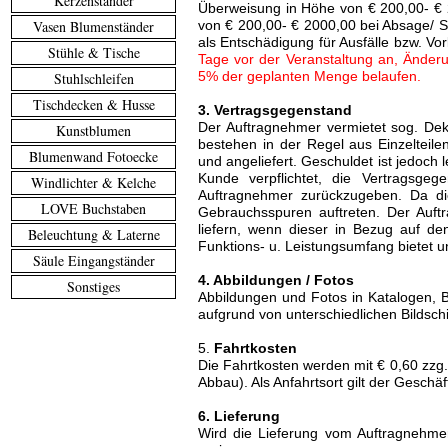
Kerzenständer
Überweisung in Höhe von € 200,00- € 2
Vasen Blumenständer
von € 200,00- € 2000,00 bei Absage/ S
als Entschädigung für Ausfälle bzw. Vo
Stühle & Tische
Tage vor der Veranstaltung an, Änderu
5% der geplanten Menge belaufen.
Stuhlschleifen
Tischdecken & Husse
3. Vertragsgegenstand
Der Auftragnehmer vermietet sog. Deko
Kunstblumen
bestehen in der Regel aus Einzelteile
Blumenwand Fotoecke
und angeliefert. Geschuldet ist jedoch
Kunde verpflichtet, die Vertragsg
Windlichter & Kelche
Auftragnehmer zurückzugeben. Da di
LOVE Buchstaben
Gebrauchsspuren auftreten. Der Auft
liefern, wenn dieser in Bezug auf d
Beleuchtung & Laterne
Funktions- u. Leistungsumfang bietet u
Säule Eingangständer
4. Abbildungen / Fotos
Sonstiges
Abbildungen und Fotos in Katalogen, 
aufgrund von unterschiedlichen Bildsch
5.
Fahrtkosten
Die Fahrtkosten werden mit € 0,60 zzg.
Abbau). Als Anfahrtsort gilt der Geschä
6. Lieferung
Wird die Lieferung vom Auftragnehm