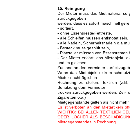
15. Reinigung
Der Mieter muss das Mietmaterial sor
zurückgegeben
werden, dass es sofort maschinell gerei
- sortiert,
- ohne Essensreste/Fettreste,
- alle Schleifen müssen entknotet sein,
- alle Nadeln, Sicherheitsnadeln o.ä mü
- Besteck muss gespült sein,
- Platzteller müssen von Essensresten b
- Der Mieter erklärt, das Mietobjekt:
und im gleichen
Zustand an den Vermieter zurückzugeb
Wenn das Mietobjekt extrem schmutzig
Mieter nachträglich in
Rechnung zu stellen. Textilien (z.B
Benutzung dem Vermieter
trocken zurückgegeben werden. Zer- o
Zigaretten o.ä.)
Mietgegenstände gelten als nicht mehr
Es ist verboten an den Mietartikeln 
WICHTIG: BEI ALLEN TEXTILIEN 
ODER LÖCHER ALS BESCHÄDIGUNGEN i
Mietgegenstandes in Rechnung.