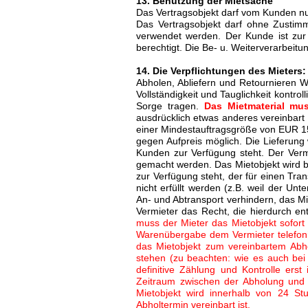
13. Benutzung der Mietsache
Das Vertragsobjekt darf vom Kunden nu
Das Vertragsobjekt darf ohne Zustim
verwendet werden. Der Kunde ist zur
berechtigt. Die Be- u. Weiterverarbeitu
14. Die Verpflichtungen des Mieters
Abholen, Abliefern und Retournieren We
Vollständigkeit und Tauglichkeit kontro
Sorge tragen.
Das Mietmaterial mu
ausdrücklich etwas anderes vereinbart 
einer Mindestauftragsgröße von EUR 15
gegen Aufpreis möglich. Die Lieferung
Kunden zur Verfügung steht. Der Vermi
gemacht werden. Das Mietobjekt wird b
zur Verfügung steht, der für einen Tr
nicht erfüllt werden (z.B. weil der Un
An- und Abtransport verhindern, das Mi
Vermieter das Recht, die hierdurch e
muss der Mieter das Mietobjekt sofort
Warenübergabe dem Vermieter telefoni
das Mietobjekt zum vereinbartem Abhol
stehen (zu beachten: wie es auch bei 
definitive Zählung und Kontrolle erst
Zeitraum zwischen der Abholung und 
Mietobjekt wird innerhalb von 24 S
Abholtermin vereinbart ist.